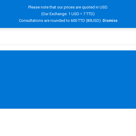
Please note that our prices are quoted in USD.
(Our Exchange: 1 USD = 7 TTD)
OOK NOW!
SERVICES
HAIR INFORMATION
FAQ
Consultations are rounded to 600 TTD (85USD).
Dismiss