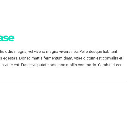
ase
ttis odio magna, vel viverra magna viverra nec. Pellentesque habitant
s egestas. Donec mattis fermentum diam, vitae dictum est convallis et.
s vitae est. Fusce vulputate odio non mollis commodo. CurabiturLeer