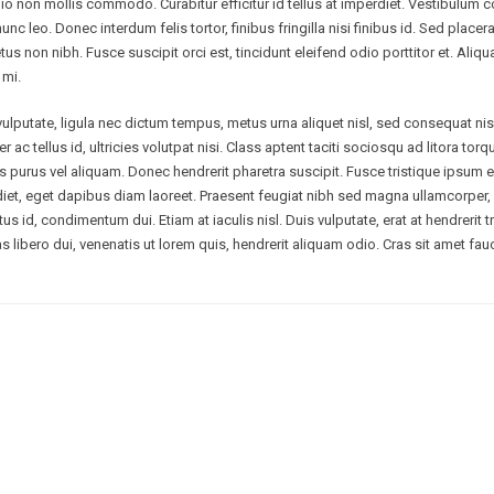
io non mollis commodo. Curabitur efficitur id tellus at imperdiet. Vestibulu
nc leo. Donec interdum felis tortor, finibus fringilla nisi finibus id. Sed placerat
tus non nibh. Fusce suscipit orci est, tincidunt eleifend odio porttitor et. Aliqu
 mi.
lputate, ligula nec dictum tempus, metus urna aliquet nisl, sed consequat nisi 
 ac tellus id, ultricies volutpat nisi. Class aptent taciti sociosqu ad litora torq
urus vel aliquam. Donec hendrerit pharetra suscipit. Fusce tristique ipsum eli
rdiet, eget dapibus diam laoreet. Praesent feugiat nibh sed magna ullamcorper,
tus id, condimentum dui. Etiam at iaculis nisl. Duis vulputate, erat at hendrerit tr
s libero dui, venenatis ut lorem quis, hendrerit aliquam odio. Cras sit amet fau