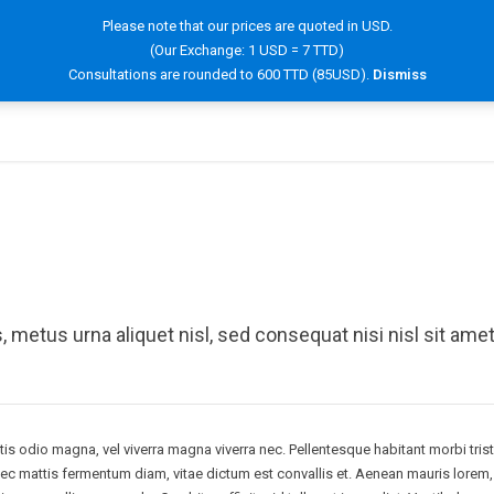
Please note that our prices are quoted in USD.
(Our Exchange: 1 USD = 7 TTD)
OOK NOW!
SERVICES
HAIR INFORMATION
FAQ
Consultations are rounded to 600 TTD (85USD).
Dismiss
, metus urna aliquet nisl, sed consequat nisi nisl sit ame
tis odio magna, vel viverra magna viverra nec. Pellentesque habitant morbi tris
c mattis fermentum diam, vitae dictum est convallis et. Aenean mauris lorem