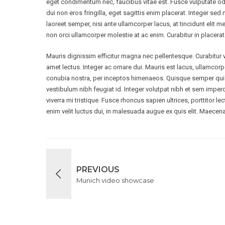
eget condimentum nec, faucibus vitae est. Fusce vulputate od
dui non eros fringilla, eget sagittis enim placerat. Integer sed nu
laoreet semper, nisi ante ullamcorper lacus, at tincidunt elit me
non orci ullamcorper molestie at ac enim. Curabitur in placerat
Mauris dignissim efficitur magna nec pellentesque. Curabitur vu
amet lectus. Integer ac ornare dui. Mauris est lacus, ullamcorper
conubia nostra, per inceptos himenaeos. Quisque semper quis p
vestibulum nibh feugiat id. Integer volutpat nibh et sem impe
viverra mi tristique. Fusce rhoncus sapien ultrices, porttitor lec
enim velit luctus dui, in malesuada augue ex quis elit. Maecena
PREVIOUS
Munich video showcase