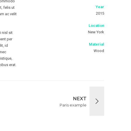
m commodo
Year
, felis ut
2015
am ac velit
Location
New York
nisl sit
uent per
Material
t, id
Wood
 nec
istique,
cibus erat.
NEXT
Paris example