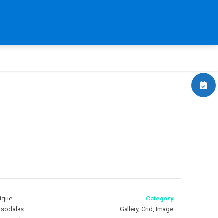
CONTACT US
t
tique
Category
, sodales
Gallery, Grid, Image