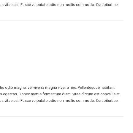
s vitae est. Fusce vulputate odio non mollis commodo. CurabiturLeer
ttis odio magna, vel viverra magna viverra nec. Pellentesque habitant
s egestas. Donec mattis fermentum diam, vitae dictum est convallis et.
s vitae est. Fusce vulputate odio non mollis commodo. CurabiturLeer