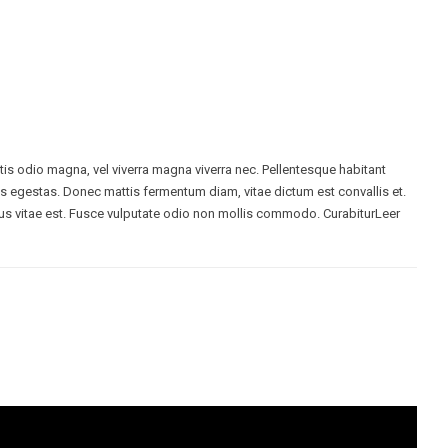
ttis odio magna, vel viverra magna viverra nec. Pellentesque habitant
s egestas. Donec mattis fermentum diam, vitae dictum est convallis et.
s vitae est. Fusce vulputate odio non mollis commodo. CurabiturLeer