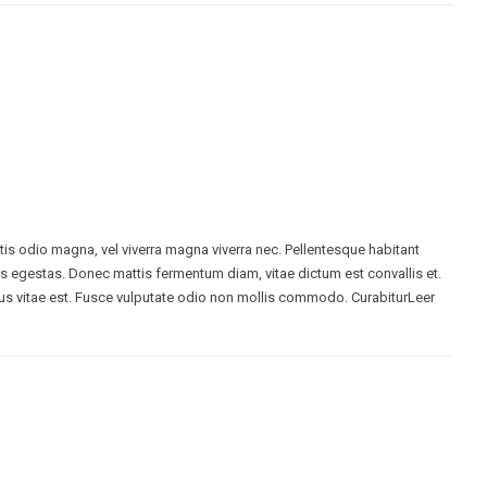
ttis odio magna, vel viverra magna viverra nec. Pellentesque habitant
s egestas. Donec mattis fermentum diam, vitae dictum est convallis et.
s vitae est. Fusce vulputate odio non mollis commodo. CurabiturLeer