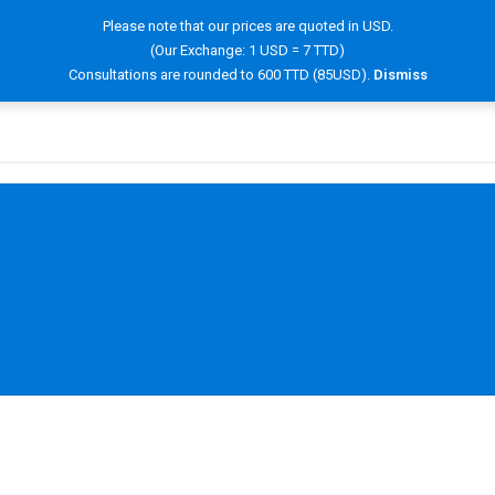
Please note that our prices are quoted in USD.
(Our Exchange: 1 USD = 7 TTD)
OOK NOW!
SERVICES
HAIR INFORMATION
FAQ
Consultations are rounded to 600 TTD (85USD).
Dismiss